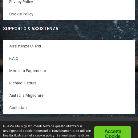
Privacy Policy
Cookie Policy
SUPPORTO & ASSISTENZA
Assistenza Clienti
F.A.Q.
Modalità Pagamento
Richiedi Fattura
Aiutaci a Migliorare
Contattaci
© Copyright 2020 DietaZonaOnline.com | All Rights
Questo sito o gli strumenti terzi da questo utilizzati si
Accetta
avvalgono di cookie necessari al funzionamento ed utili alle
Reserved |
Cookies&Privacy Policy
| Devlop&Designed
Cookie
finalità illustrate nella cookie policy. Se vuoi saperne di più
by
COMEMsolutions