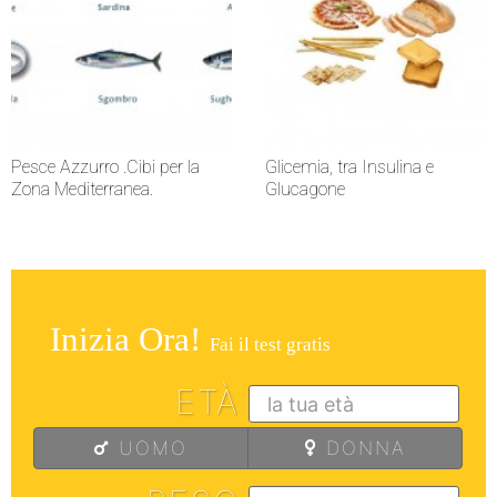
Pesce Azzurro .Cibi per la
Glicemia, tra Insulina e
Zona Mediterranea.
Glucagone
Inizia Ora!
Fai il test gratis
ETÀ
UOMO
DONNA