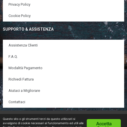
Privacy Policy
Cookie Policy
SUPPORTO & ASSISTENZA
Assistenza Clienti
F.A.Q.
Modalità Pagamento
Richiedi Fattura
Aiutaci a Migliorare
Contattaci
© Copyright 2020 DietaZonaOnline.com | All Rights
Questo sito o gli strumenti terzi da questo utilizzati si
Accetta
avvalgono di cookie necessari al funzionamento ed utili alle
Reserved |
Cookies&Privacy Policy
| Devlop&Designed