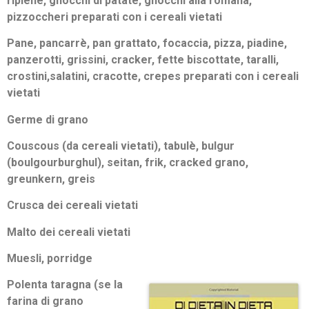
ripiene, gnocchi di patate, gnocchi alla romana,
pizzoccheri preparati con i cereali vietati
Pane, pancarrè, pan grattato, focaccia, pizza, piadine,
panzerotti, grissini, cracker, fette biscottate, taralli,
crostini,salatini, cracotte, crepes preparati con i cereali
vietati
Germe di grano
Couscous (da cereali vietati), tabulè, bulgur
(boulgourburghul), seitan, frik, cracked grano,
greunkern, greis
Crusca dei cereali vietati
Malto dei cereali vietati
Muesli, porridge
Polenta taragna (se la
farina di grano