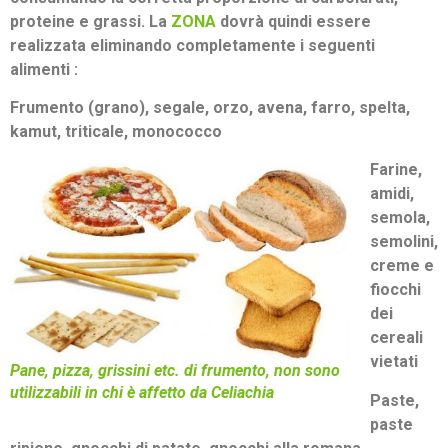
proteine e grassi. La
ZONA
dovrà quindi essere
realizzata eliminando completamente i seguenti
alimenti :
Frumento (grano), segale, orzo, avena, farro, spelta,
kamut, triticale, monococco
Farine,
amidi,
semola,
semolini,
creme e
fiocchi
dei
cereali
vietati
Pane, pizza, grissini etc. di frumento, non sono
utilizzabili in chi è affetto da Celiachia
Paste,
paste