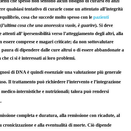
ienti che spesso non sentono alcun bisogno di curarsi ed anzi
re qualsiasi tentativo di curarle come un attentato all’integrità
equilibrio, cosa che succede molto spesso con le
pazienti
e
(
l’ultima cosa che una anoressica vuole, è guarire
). Si deve
attenti all’ ipersensibilità verso l’atteggiamento degli altri, alla
n essere comprese e magari criticate; da non sottovalutare
paura di dipendere dalle cure altrui o di essere abbandonate a
 che ci si è interessati ai loro problemi.
gnosi di DNA è quindi essenziale una valutazione più generale
o. Il trattamento può richiedere l’intervento e l’integrazione
 medico-internistiche e nutrizionali; talora può rendersi
.
emissione completa e duratura, alla remissione con ricadute, al
 cronicizzazione e alla eventualità di morte. Ciò dipende