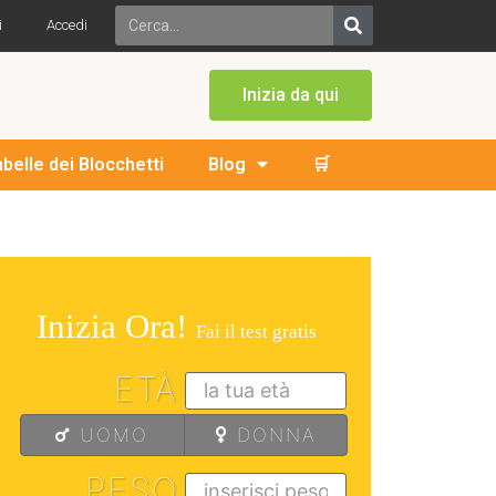
i
Accedi
Inizia da qui
abelle dei Blocchetti
Blog
🛒
Inizia Ora!
Fai il test gratis
ETÀ
UOMO
DONNA
PESO