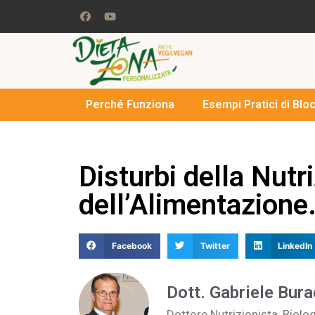
Perché Funziona
Esempi Pratici di Blo
Disturbi della Nutr
dell’Alimentazione.
Facebook
Twitter
LinkedIn
Dott. Gabriele Bura
Dottore Nutrizionista, Biolo