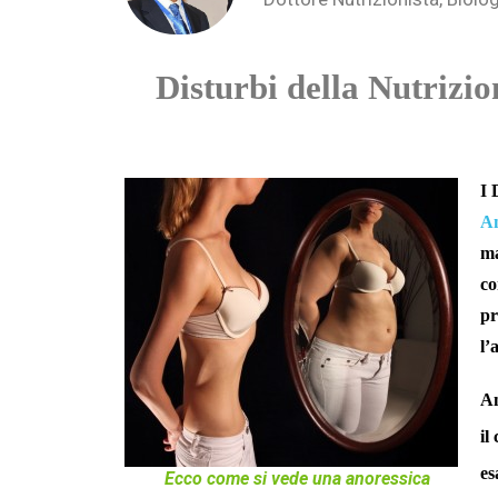
Disturbi della Nutrizio
I 
An
ma
co
pr
l’
An
il
es
Ecco come si vede una anoressica