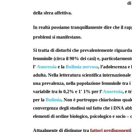
di
della sfera affettiva.
In realtà possiamo tranquillamente dire che il rappo
problemi si manifestano.
Si tratta di disturbi che prevalentemente riguarda
femminile (circa il 90% dei casi) e, particolarment
l’
Anoressia
e la
Bulimia nervosa
, l’adolescenza e 
adulta. Nella letteratura scientifica internazionale
una prevalenza, nella popolazione femminile tra i 1
variabile tra lo 0,2% e 1′ 1% per l’
Anoressia
, e 
per la
Bulimia
. Non è purtroppo chiarissimo quale 
convergenza degli studiosi sul fatto che i DNA abb
elementi di ordine biologico, psicologico e socio – 
Attualmente di distingue tra
fattori predisponenti