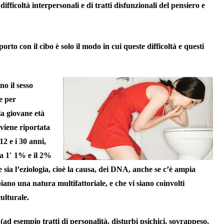
 difficoltà interpersonali e di tratti disfunzionali del pensiero e
rto con il cibo è solo il modo in cui queste difficoltà e questi
no il sesso
e per
la giovane età
 viene riportata
2 e i 30 anni,
tra 1′ 1% e il 2%
sia l’eziologia, cioè la causa, dei DNA, anche se c’è ampia
iano una natura multifattoriale, e che vi siano coinvolti
culturale.
(ad esempio tratti di personalità, disturbi psichici, sovrappeso,