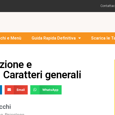
Contattac
cchi e Menù
Guida Rapida Definitiva
Scarica le T
izione e
 Caratteri generali
Email
WhatsApp
cchi
go, Psicologo