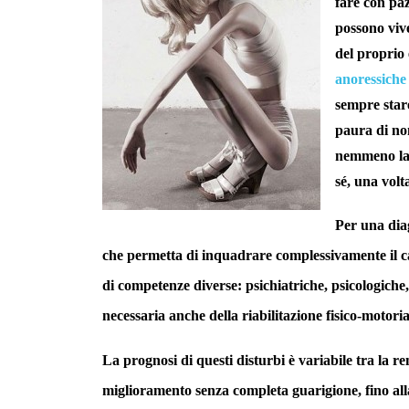
fare con paz
possono vive
del proprio 
anoressich
sempre stare 
paura di no
nemmeno la 
sé, una volta
Per una dia
che permetta di inquadrare complessivamente il cas
di competenze diverse: psichiatriche, psicologiche,
necessaria anche della riabilitazione fisico-motoria
La prognosi di questi disturbi è variabile tra la r
miglioramento senza completa guarigione, fino alla