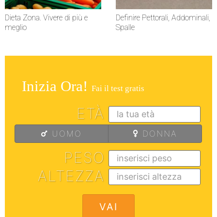
Dieta Zona. Vivere di più e
Definire Pettorali, Addominali,
meglio
Spalle
Inizia Ora!
Fai il test gratis
ETÀ
UOMO
DONNA
PESO
ALTEZZA