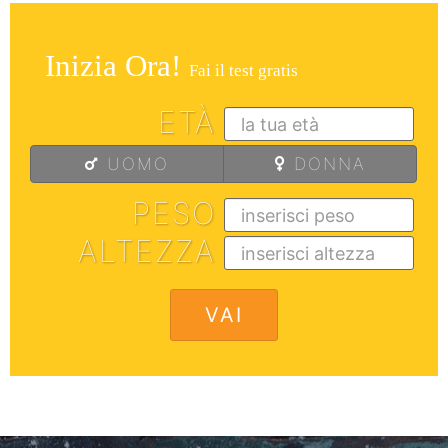
Inizia Ora!
Fai il test gratis
ETÀ
UOMO
DONNA
PESO
ALTEZZA