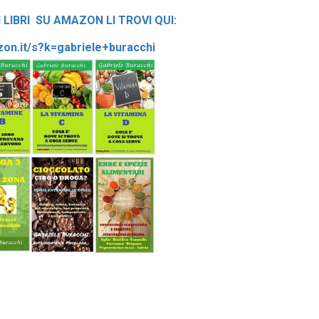
I LIBRI
S
U AMAZON LI TROVI QUI
:
zon.it/s?k=gabriele+buracchi