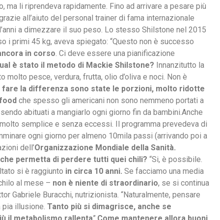
rto, ma li riprendeva rapidamente. Fino ad arrivare a pesare più
grazie all’aiuto del personal trainer di fama internazionale
 d’anni a dimezzare il suo peso. Lo stesso Shilstone nel 2015
o i primi 45 kg, aveva spiegato: “Questo non è successo
ancora in corso
. Ci deve essere una pianificazione
ual è stato il metodo di Mackie Shilstone?
Innanzitutto la
o molto pesce, verdura, frutta, olio d’oliva e noci. Non è
 fare la differenza sono state le porzioni, molto ridotte
 food
che spesso gli americani non sono nemmeno portati a
endo abituati a mangiarlo ogni giorno fin da bambini.Anche
 molto semplice e senza eccessi. Il programma prevedeva di
 camminare ogni giorno per almeno 10mila passi (arrivando poi a
ioni dell’
Organizzazione Mondiale della Sanità.
che permetta di perdere tutti quei chili?
“Si, è possibile.
ltato si è raggiunto
in circa 10 anni.
Se facciamo una media
 chilo al mese –
non è niente di straordinario
, se si continua
ttor Gabriele Buracchi, nutrizionista. “Naturalmente, pensare
 pia illusione.
Tanto più si dimagrisce, anche se
ù il metabolismo rallenta
”.
Come mantenere allora buoni