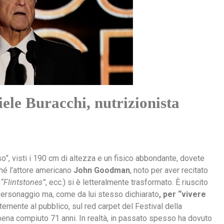
iele Buracchi, nutrizionista
eso”, visti i 190 cm di altezza e un fisico abbondante, dovete
hé l’attore americano
John Goodman
, noto per aver recitato
 “Flintstones”
, ecc.) si è letteralmente trasformato. È riuscito
ersonaggio ma, come da lui stesso dichiarato
, per “vivere
temente al pubblico, sul red carpet del Festival della
ena compiuto 71 anni. In realtà, in passato spesso ha dovuto