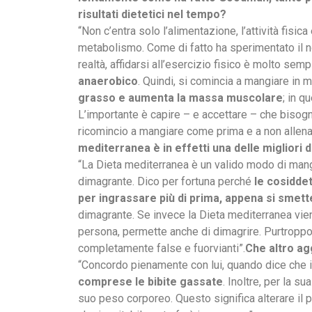
risultati dietetici nel tempo?
“Non c’entra solo l’alimentazione, l’attività fisic
metabolismo. Come di fatto ha sperimentato il no
realtà, affidarsi all’esercizio fisico è molto semp
anaerobico
. Quindi, si comincia a mangiare in 
grasso e aumenta la massa muscolare
; in 
L’importante è capire – e accettare – che bisogna
ricomincio a mangiare come prima e a non allena
mediterranea è in effetti una delle migliori
“La Dieta mediterranea è un valido modo di mangi
dimagrante. Dico per fortuna perché
le cosiddet
per ingrassare più di prima, appena si smett
dimagrante. Se invece la Dieta mediterranea vien
persona, permette anche di dimagrire. Purtroppo
completamente false e fuorvianti”.
Che altro ag
“Concordo pienamente con lui, quando dice che 
comprese le bibite gassate
. Inoltre, per la 
suo peso corporeo. Questo significa alterare il 