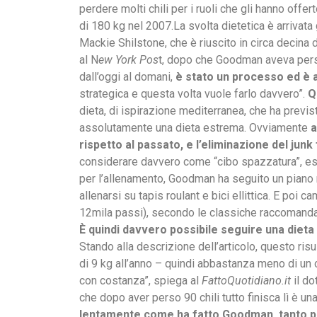
perdere molti chili per i ruoli che gli hanno offe
di 180 kg nel 2007.La svolta dietetica è arrivata 
Mackie Shilstone, che è riuscito in circa decina
al N
ew York Pos
t, dopo che Goodman aveva pers
dall’oggi al domani,
è stato un processo ed è 
strategica e questa volta vuole farlo davvero”.
Q
dieta, di ispirazione mediterranea, che ha previst
assolutamente una dieta estrema. Ovviamente
a
rispetto al passato, e l’eliminazione del junk
considerare davvero come “cibo spazzatura”, ess
per l’allenamento, Goodman ha seguito un piano
allenarsi su tapis roulant e bici ellittica. E poi
12mila passi), secondo le classiche raccomandaz
È quindi davvero possibile seguire una dieta 
Stando alla descrizione dell’articolo, questo risu
di 9 kg all’anno – quindi abbastanza meno di un
con costanza”, spiega al
FattoQuotidiano.it
il do
che dopo aver perso 90 chili tutto finisca lì è una
lentamente come ha fatto Goodman, tanto pi