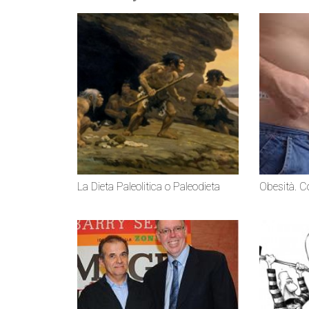
La Dieta Paleolitica o Paleodieta
Obesità. C