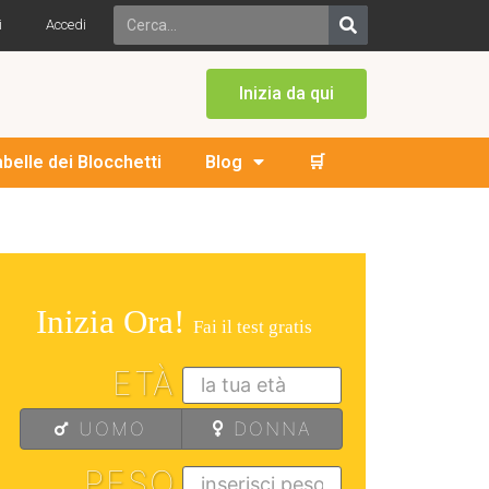
i
Accedi
Inizia da qui
abelle dei Blocchetti
Blog
🛒
Inizia Ora!
Fai il test gratis
ETÀ
UOMO
DONNA
PESO