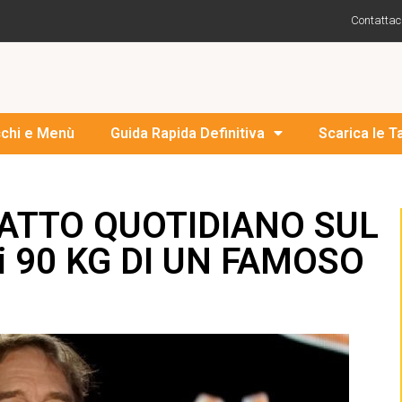
Contattac
cchi e Menù
Guida Rapida Definitiva
Scarica le T
FATTO QUOTIDIANO SUL
 90 KG DI UN FAMOSO