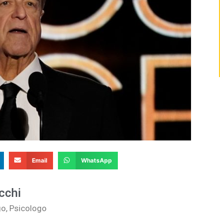
Email
WhatsApp
cchi
go, Psicologo