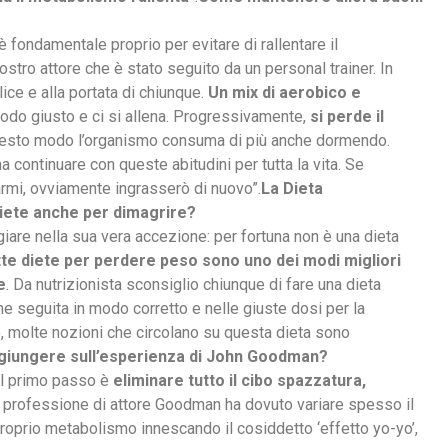
a è fondamentale proprio per evitare di rallentare il
stro attore che è stato seguito da un personal trainer. In
lice e alla portata di chiunque.
Un mix di aerobico e
modo giusto e ci si allena. Progressivamente,
si perde il
questo modo l’organismo consuma di più anche dormendo.
 continuare con queste abitudini per tutta la vita. Se
rmi, ovviamente ingrasserò di nuovo”.
La Dieta
 diete anche per dimagrire?
are nella sua vera accezione: per fortuna non è una dieta
te diete per perdere peso sono uno dei modi migliori
e
. Da nutrizionista sconsiglio chiunque di fare una dieta
e seguita in modo corretto e nelle giuste dosi per la
, molte nozioni che circolano su questa dieta sono
giungere sull’esperienza di John Goodman?
il primo passo è
eliminare tutto il cibo spazzatura,
sua professione di attore Goodman ha dovuto variare spesso il
proprio metabolismo innescando il cosiddetto ‘effetto yo-yo’,