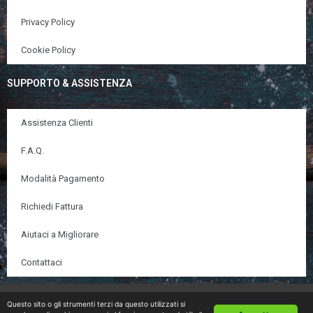
Privacy Policy
Cookie Policy
SUPPORTO & ASSISTENZA
Assistenza Clienti
F.A.Q.
Modalità Pagamento
Richiedi Fattura
Aiutaci a Migliorare
Contattaci
© Copyright 2020 DietaZonaOnline.com | All Rights
Questo sito o gli strumenti terzi da questo utilizzati si