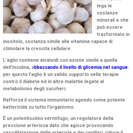
lega le
sostanze
minerali e che
può essere
trasformato in
inositolo, sostanza simile alle vitamine capace di
stimolare la crescita cellulare.
L’aglio contiene alcaloidi con azione simile a quella
dell’insulina, a
bbassando il livello di glicemia nel sangue
:
per questo l’aglio è un valido supporto nelle terapie
contro il diabete ed in altre malattie legate al
metabolismo degli zuccheri.
Rafforza il sistema immunitario agendo come potente
battericida su tutto l’organismo.
È un potentissimo vermifugo, un regolatore della
pressione arteriosa dato che agisce provocando
vasodilatazione delle arteriole e dei capillari, riduce il