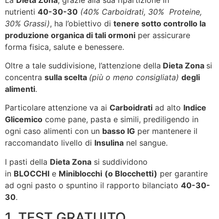
nutrienti
40-30-30
(40% Carboidrati, 30% Proteine,
30% Grassi)
, ha l’obiettivo di
tenere sotto controllo la
produzione organica di tali ormoni
per assicurare
forma fisica, salute e benessere.
Oltre a tale suddivisione, l’attenzione della
Dieta Zona
si
concentra
sulla scelta
(più o meno consigliata)
degli
alimenti
.
Particolare attenzione va ai
Carboidrati
ad alto
Indice
Glicemico
come pane, pasta e simili, prediligendo in
ogni caso alimenti con un
basso IG
per mantenere il
raccomandato livello di
Insulina
nel sangue.
I pasti della
Dieta Zona
si suddividono
in
BLOCCHI
e
Miniblocchi
(o Blocchetti)
per garantire
ad ogni pasto o spuntino il rapporto bilanciato
40-30-
30
.
1. TEST GRATUITO