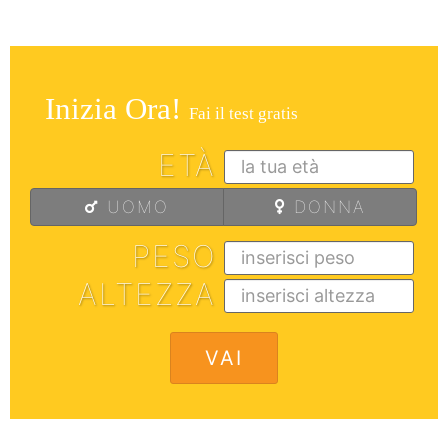
Inizia Ora!
Fai il test gratis
ETÀ
UOMO
DONNA
PESO
ALTEZZA