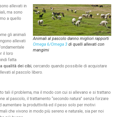
ono allevati in
iali, ma sono
simo a quello
me gli animali
Animali al pascolo danno migliori rapporti
ngono allevati
Omega 6/Omega 3
di quelli allevati con
fondamentale
mangimi
r il loro
ndi fatta
 qualità dei cibi
, cercando quando possibile di acquistare
levati al pascolo libero.
o tali il problema, ma il modo con cui si allevano e si trattano
ione al pascolo, il trattamento “secondo natura” senza forzare
d aumentare la produttività ed il peso solo per motivi
nimali che vivono in modo più sereno e naturale, sia per noi