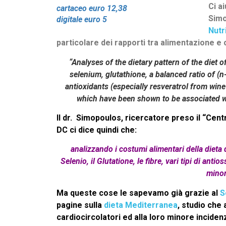
Ci a
cartaceo euro 12,38
Simo
digitale euro 5
Nutr
particolare dei rapporti tra alimentazione e c
“Analyses of the dietary pattern of the diet
selenium, glutathione, a balanced ratio of (n-
antioxidants (especially resveratrol from wine
which have been shown to be associated wit
Il dr. Simopoulos, ricercatore preso il “Cent
DC ci dice quindi che:
analizzando i costumi alimentari della dieta 
Selenio, il Glutatione, le fibre
, vari tipi di
antios
minor
Ma queste cose le sapevamo già grazie al
S
pagine sulla
dieta Mediterranea
, studio che
cardiocircolatori ed alla loro minore incidenz