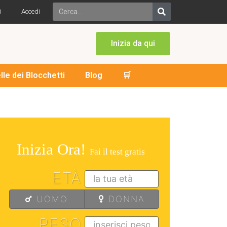
i
Accedi
Inizia da qui
lle dei Blocchetti
Blog
🛒
Inizia Ora!
Fai il test gratis
ETÀ
UOMO
DONNA
PESO