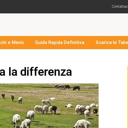
Contattac
cchi e Menù
Guida Rapida Definitiva
Scarica le Tabe
fa la differenza