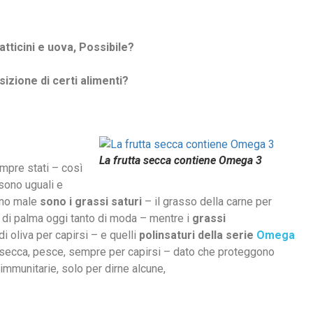
tticini e uova, Possibile?
zione di certi alimenti?
La frutta secca contiene Omega 3
empre stati – così
i sono uguali e
nno male
sono i grassi saturi
– il grasso della carne per
e di palma oggi tanto di moda – mentre i
grassi
di oliva per capirsi – e quelli
polinsaturi della serie
Omega
 secca, pesce, sempre per capirsi – dato che proteggono
 immunitarie, solo per dirne alcune,