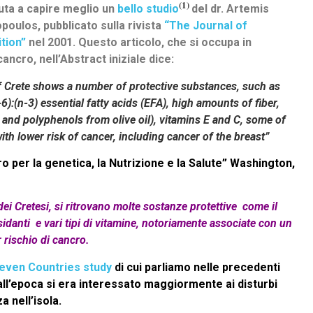
(1)
iuta a capire meglio un
bello studio
del dr. Artemis
poulos, pubblicato sulla rivista
“The Journal of
ition”
nel 2001. Questo articolo, che si occupa in
ancro, nell’Abstract iniziale dice:
 of Crete shows a number of protective substances, such as
6):(n-3) essential fatty acids (EFA), high amounts of fiber,
 and polyphenols from olive oil), vitamins E and C, some of
h lower risk of cancer, including cancer of the breast”
ro per la genetica, la Nutrizione e la Salute” Washington,
dei Cretesi, si ritrovano molte sostanze protettive come il
sidanti
e vari tipi di vitamine, notoriamente
associate con un
 rischio di cancro.
even Countries study
di cui parliamo nelle precedenti
 all’epoca si era interessato maggiormente ai disturbi
a nell’isola.