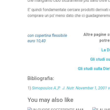
che mangiamo cibo sicuramente più sano oltre c
E’ quindi fondamentale cercare prodotti derivati 
comprare un po’ meno dato che ci guadagneremo 
Altre pagine s
con copertina flessibile
potre
euro 10,40
La D
Gli studi 
Gli studi sulla Di
Bibliografia:
1)
Simopoulos A.,P. J. Nutr.
November 1, 2001
v
You may also like