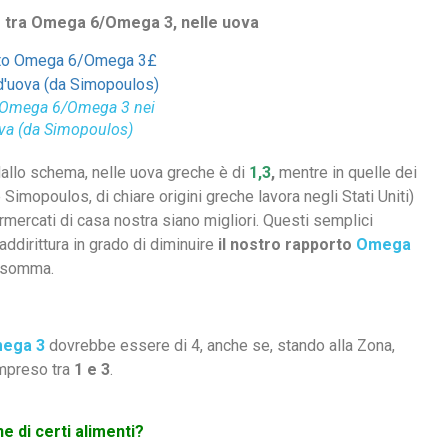
e tra Omega 6/Omega 3, nelle uova
 Omega 6/Omega 3 nei
ova (da Simopoulos)
llo schema, nelle uova greche è di
1,3
,
mentre in quelle dei
imopoulos, di chiare origini greche lavora negli Stati Uniti)
rmercati di casa nostra siano migliori. Questi semplici
addirittura in grado di diminuire
il nostro rapporto
Omega
insomma.
ega 3
dovrebbe essere di 4, anche se, stando alla Zona,
mpreso tra
1 e 3
.
 di certi alimenti?