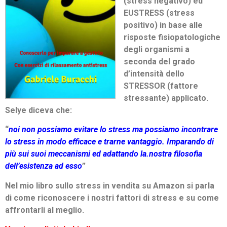
(stress negativo) ed
EUSTRESS
(stress
positivo) in base alle
risposte fisiopatologiche
degli organismi a
seconda del grado
d’intensit
à
dello
STRESSOR
(fattore
stressante) applicato.
Selye
diceva che:
“
noi non possiamo evitare lo stress ma possiamo
incontrare
lo stress in modo efficace e trarne vantaggio.
Imparando di
più sui suoi meccanismi ed adattando la.
nostra filosofia
dell’esistenza ad esso
”
Nel mio libro sullo stress in vendita su Amazon si parla
di come riconoscere i nostri fattori di stress e su come
affrontarli al meglio.