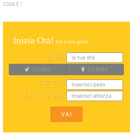
COSA È ?
Inizia Ora!
Fai il test gratis
ETÀ
UOMO
DONNA
PESO
ALTEZZA