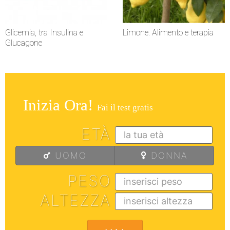
Glicemia, tra Insulina e
Limone. Alimento e terapia
Glucagone
Inizia Ora!
Fai il test gratis
ETÀ
UOMO
DONNA
PESO
ALTEZZA