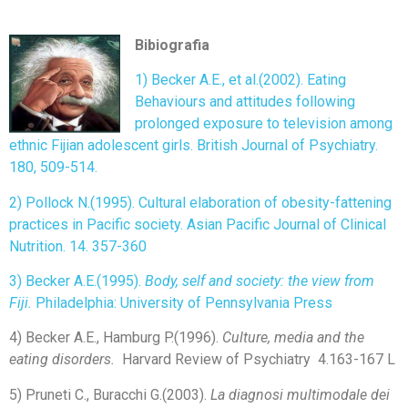
Bibiografia
1) Becker A.E., et al.(2002). Eating
Behaviours and attitudes following
prolonged exposure to television among
ethnic Fijian adolescent girls. British Journal of Psychiatry.
180, 509-514.
2) Pollock N.(1995). Cultural elaboration of obesity-fattening
practices in Pacific society. Asian Pacific Journal of Clinical
Nutrition. 14. 357-360
3) Becker A.E.(1995).
Body, self and society: the view from
Fiji.
Philadelphia: University of Pennsylvania Press
4) Becker A.E., Hamburg P.(1996).
Culture, media and the
eating disorders.
Harvard Review of Psychiatry 4.163-167 L
5) Pruneti C., Buracchi G.(2003).
La diagnosi multimodale dei