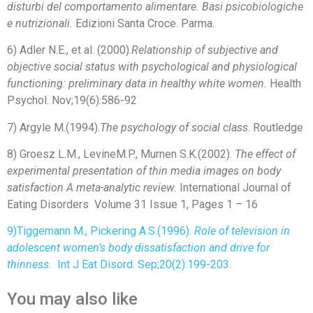
disturbi del comportamento alimentare. Basi psicobiologiche
e nutrizionali.
Edizioni Santa Croce. Parma.
6) Adler N.E., et al. (2000).
Relationship of subjective and
objective social status with psychological and physiological
functioning: preliminary data in healthy white women.
Health
Psychol. Nov;19(6):586-92
7) Argyle M.(1994).
The psychology of social class
. Routledge
8) Groesz L.M., LevineM.P., Murnen S.K.(2002).
The effect of
experimental presentation of thin media images on body
satisfaction A meta-analytic review.
International Journal of
Eating Disorders Volume 31 Issue 1, Pages 1 – 16
9)Tiggemann M., Pickering A.S.(1996).
Role of television in
adolescent women’s body dissatisfaction and drive for
thinness.
Int J Eat Disord. Sep;20(2):199-203
.
You may also like