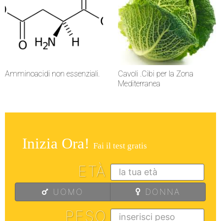
Amminoacidi non essenziali.
Cavoli .Cibi per la Zona
Mediterranea
Inizia Ora!
Fai il test gratis
ETÀ
UOMO
DONNA
PESO