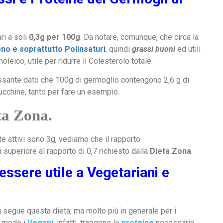
ri a soli
0,3g per 100g
. Da notare, comunque, che circa la
no e soprattutto Polinsaturi
, quindi
grassi buoni
ed utili
oleico, utile per ridurre il Colesterolo totale.
ressante dato che 100g di germoglio contengono 2,6 g di
 zucchine, tanto per fare un esempio.
ta Zona.
e attivi sono 3g, vediamo che il rapporto
 superiore al rapporto di 0,7 richiesto dalla
Dieta Zona
.
ssere utile a Vegetariani e
 segue questa dieta, ma molto più in generale per i
ar modo i
Vegani
, infatti, traggono le
proteine
necessarie