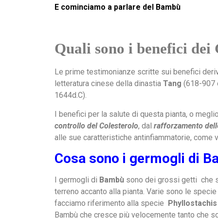
E cominciamo a parlare del Bambù
Quali sono i benefici de
Le prime testimonianze scritte sui benefici deri
letteratura cinese della dinastia
Tang
(618-907 d.
1644d.C).
I benefici per la salute di questa pianta, o megl
controllo del Colesterolo
, dal
rafforzamento dell
alle sue caratteristiche antinfiammatorie, come
Cosa sono i germogli di B
I germogli di
Bambù
sono dei grossi getti che 
terreno accanto alla pianta. Varie sono le specie
facciamo riferimento alla specie
Phyllostachis
Bambù che cresce più velocemente tanto che son