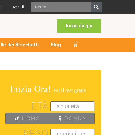
i
Accedi
Inizia da qui
lle dei Blocchetti
Blog
🛒
Inizia Ora!
Fai il test gratis
ETÀ
UOMO
DONNA
PESO