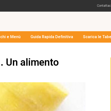
Contattac
cchi e Menù
Guida Rapida Definitiva
Scarica le Tabe
. Un alimento