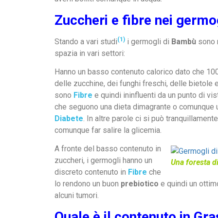
Zuccheri e fibre nei germo
(1)
Stando a vari studi
i germogli di
Bambù
sono r
spazia in vari settori:
Hanno un basso contenuto calorico dato che 10
delle zucchine, dei funghi freschi, delle bietole e
sono
Fibre
e quindi ininfluenti da un punto di vis
che seguono una dieta dimagrante o comunque 
Diabete
. In altre parole ci si può tranquillament
comunque far salire la glicemia.
A fronte del basso contenuto in
zuccheri, i germogli hanno un
Una foresta d
discreto contenuto in
Fibre
che
lo rendono un buon
prebiotico
e quindi un ottim
alcuni tumori.
Quale è il contenuto in Gra