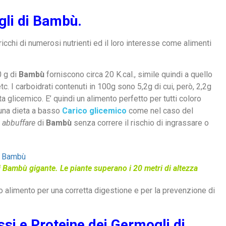
gli di Bambù.
icchi di numerosi nutrienti ed il loro interesse come alimenti
0 g di
Bambù
forniscono circa 20 K.cal., simile quindi a quello
tc. I carboidrati contenuti in 100g sono 5,2g di cui, però, 2,2g
ta glicemico. E’ quindi un alimento perfetto per tutti coloro
una dieta a basso
Carico glicemico
come nel caso del
e
abbuffare
di
Bambù
senza correre il rischio di ingrassare o
i Bambù gigante. Le piante superano i 20 metri di altezza
o alimento per una corretta digestione e per la prevenzione di
ssi e Proteine dei Germogli di