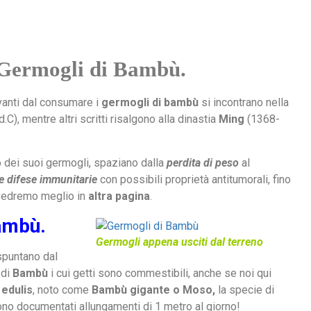
i Germogli di Bambù.
vanti dal consumare i
germogli di bambù
si incontrano nella
C), mentre altri scritti risalgono alla dinastia
Ming
(1368-
io dei suoi germogli, spaziano dalla
perdita di peso
al
e difese immunitarie
con possibili proprietà antitumorali, fino
 vedremo meglio in
altra pagina
.
ambù.
Germogli appena usciti dal terreno
spuntano dal
 di
Bambù
i cui getti sono commestibili, anche se noi qui
 edulis
, noto come
Bambù gigante o Moso,
la specie di
o documentati allungamenti di 1 metro al giorno!