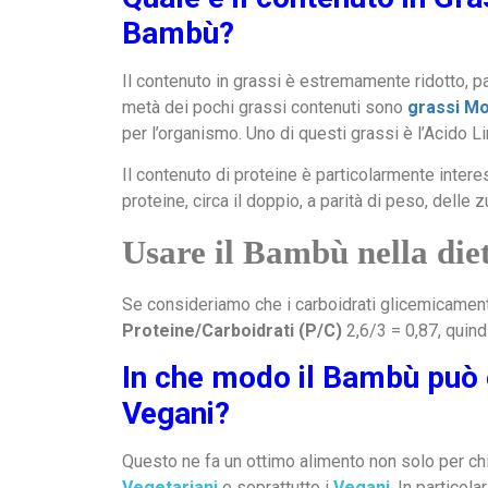
Bambù?
Il contenuto in grassi è estremamente ridotto, pa
metà dei pochi grassi contenuti sono
grassi Mo
per l’organismo. Uno di questi grassi è l’Acido Lin
Il contenuto di proteine è particolarmente inte
proteine, circa il doppio, a parità di peso, delle
Usare il Bambù nella die
Se consideriamo che i carboidrati glicemicament
Proteine/Carboidrati (P/C)
2,6/3 = 0,87, quindi
In che modo il Bambù può e
Vegani?
Questo ne fa un ottimo alimento non solo per chi
Vegetariani
e soprattutto i
Vegani
. In particol