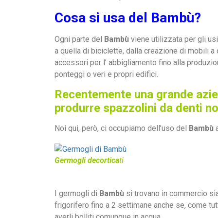
Cosa si usa del Bambù?
Ogni parte del
Bambù
viene utilizzata per gli us
a quella di biciclette, dalla creazione di mobili 
accessori per l’ abbigliamento fino alla produzione
ponteggi o veri e propri edifici.
Recentemente una grande azien
produrre spazzolini da denti no
Noi qui, però, ci occupiamo dell’uso del
Bambù
a
Germogli decortica
ti
I germogli di
Bambù
si trovano in commercio sia 
frigorifero fino a 2 settimane anche se, come tu
averli bolliti comunque in acqua.