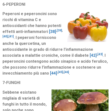
6-PEPERONI
Peperoni e peperoncini sono
ricchi di vitamina C e
antiossidanti che hanno potenti
,
[39]
,
effetti anti-infiammatori
[38]
[40]
,
[41]
.
I peperoni forniscono
anche la quercetina, un
antiossidante in grado di ridurre l’infiammazione
,
[43]
associata a malattie croniche, come il diabete
[42]
.
I
peperoncini contengono acido sinapico e acido ferulico,
che possono ridurre l’infiammazione e sostenere un
,
[45]
,
[46]
invecchiamento più sano
[44]
.
7-FUNGHI
Sebbene esistano
migliaia di varietà di
funghi in tutto il mondo,
solo poche sono