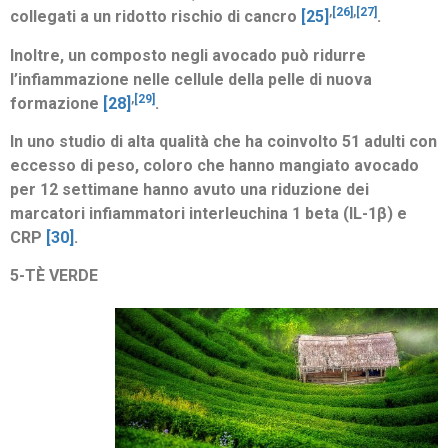
,
[26]
,
[27]
collegati a un ridotto rischio di cancro
[25]
.
Inoltre, un composto negli avocado può ridurre
l’infiammazione nelle cellule della pelle di nuova
,
[29]
formazione
[28]
.
In uno studio di alta qualità che ha coinvolto 51 adulti con
eccesso di peso, coloro che hanno mangiato avocado
per 12 settimane hanno avuto una riduzione dei
marcatori infiammatori interleuchina 1 beta (IL-1β) e
CRP
[30]
.
5-TÈ VERDE