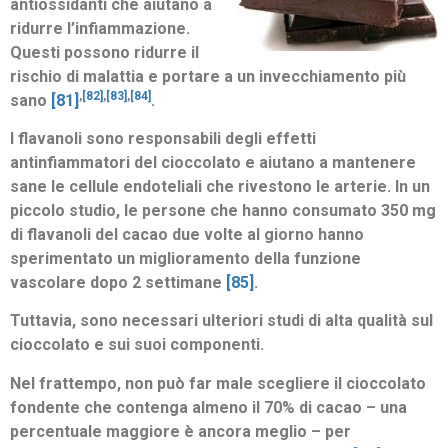
antiossidanti che aiutano a
ridurre l’infiammazione.
Questi possono ridurre il
rischio di malattia e portare a un invecchiamento più
,
[82]
,
[83]
,
[84]
sano
[81]
.
I flavanoli sono responsabili degli effetti
antinfiammatori del cioccolato e aiutano a mantenere
sane le cellule endoteliali che rivestono le arterie.
In un
piccolo studio, le persone che hanno consumato 350 mg
di flavanoli del cacao due volte al giorno hanno
sperimentato un miglioramento della funzione
vascolare dopo 2 settimane
[85]
.
Tuttavia, sono necessari ulteriori studi di alta qualità sul
cioccolato e sui suoi componenti.
Nel frattempo, non può far male scegliere il cioccolato
fondente che contenga almeno il 70% di cacao – una
percentuale maggiore è ancora meglio – per