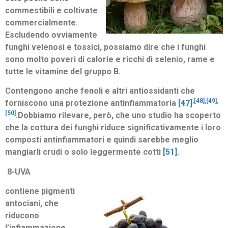
commestibili e coltivate
commercialmente.
Escludendo ovviamente
funghi velenosi e tossici, possiamo dire che i funghi
sono molto poveri di calorie e ricchi di selenio, rame e
tutte le vitamine del gruppo B.
Contengono anche fenoli e altri antiossidanti che
,
[48]
,
[49]
,
forniscono una protezione antinfiammatoria
[47]
[50]
.
Dobbiamo rilevare, però, che uno studio ha scoperto
che la cottura dei funghi riduce significativamente i loro
composti antinfiammatori e quindi sarebbe meglio
mangiarli crudi o solo leggermente cotti
[51]
.
8-
UVA
contiene pigmenti
antociani, che
riducono
l’infiammazione.