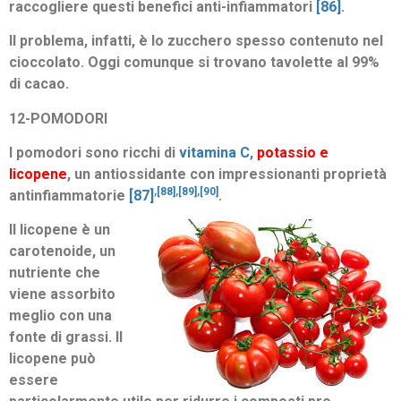
raccogliere questi benefici anti-infiammatori
[86]
.
Il problema, infatti, è lo zucchero spesso contenuto nel
cioccolato. Oggi comunque si trovano tavolette al 99%
di cacao.
12-POMODORI
I pomodori sono ricchi di
vitamina C
,
potassio e
licopene
, un antiossidante con impressionanti proprietà
,
[88]
,
[89]
,
[90]
antinfiammatorie
[87]
.
Il licopene è un
carotenoide, un
nutriente che
viene assorbito
meglio con una
fonte di grassi. Il
licopene può
essere