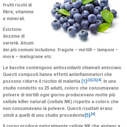
frutti ricchi di
fibre, vitamine
e minerali.
Esistono
dozzine di
varietà. Alcuni
dei più comuni includono: fragole – mirtilli – lamponi –
more – melograne etc.
Le bacche contengono antiossidanti chiamati antociani.
Questi composti hanno effetti antinfiammatori che
,
[2]
,
[3]
,
[4]
possono ridurre il rischio di malattia
[1]
. In uno
studio condotto su 25 adulti, coloro che consumavano
polvere di mirtilli ogni giorno producevano molte più
cellule killer naturali (cellule NK) rispetto a coloro che
non consumavano la polvere. Questi risultati erano
,
[6]
simili a quelli di uno studio precedente
[5]
.
Il corpo produce naturalmente cellule NK che aiutano a