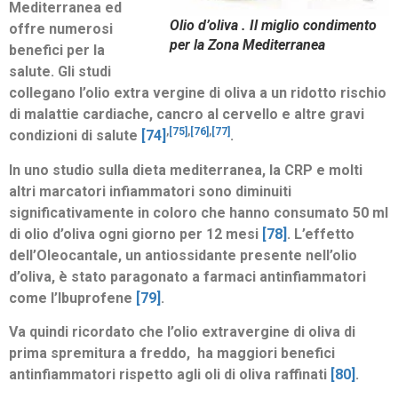
Mediterranea ed
Olio d’oliva . Il miglio condimento
offre numerosi
per la Zona Mediterranea
benefici per la
salute. Gli studi
collegano l’olio extra vergine di oliva a un ridotto rischio
di malattie cardiache, cancro al cervello e altre gravi
,
[75]
,
[76]
,
[77]
condizioni di salute
[74]
.
In uno studio sulla dieta mediterranea, la CRP e molti
altri marcatori infiammatori sono diminuiti
significativamente in coloro che hanno consumato 50 ml
di olio d’oliva ogni giorno per 12 mesi
[78]
. L’effetto
dell’Oleocantale, un antiossidante presente nell’olio
d’oliva, è stato paragonato a farmaci antinfiammatori
come l’Ibuprofene
[79]
.
Va quindi ricordato che l’olio extravergine di oliva di
prima spremitura a freddo, ha maggiori benefici
antinfiammatori rispetto agli oli di oliva raffinati
[80]
.