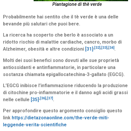
Piantagione di thè verde
Probabilmente hai sentito che il tè verde è una delle
bevande più salutari che puoi bere.
La ricerca ha scoperto che berlo è associato a un
ridotto rischio di malattie cardiache, cancro, morbo di
,
[32]
,
[33]
,
[34]
Alzheimer, obesità e altre condizioni
[31]
.
Molti dei suoi benefici sono dovuti alle sue proprietà
antiossidanti e antinfiammatorie, in particolare una
sostanza chiamata epigallocatechina-3-gallato (EGCG).
L’EGCG inibisce l’infiammazione riducendo la produzione
di citochine pro-infiammatorie e il danno agli acidi grassi
,
[36]
,
[37]
nelle cellule
[35]
.
Per approfondire questo argomento consiglio questo
link
https://dietazonaonline.com/the-verde-miti-
leggende-verita-scientifiche