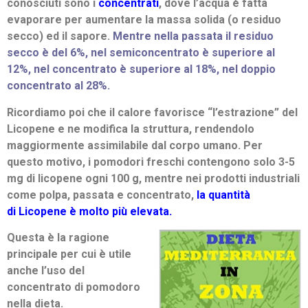
cono­sciuti sono i
concentrati
, dove l’acqua è fatta
evaporare per au­mentare la massa solida (o residuo
secco) ed il sapore.
Mentre nella passata il residuo
secco è del 6%, nel semi­concentrato è superiore al
12%, nel concentrato è superiore al 18%, nel doppio
concentrato al 28%.
Ricordiamo poi che il calore favorisce “l’estra­zione” del
Licopene e ne modifica la struttura, rendendolo
maggiormente assimilabile dal corpo umano. Per
questo motivo, i pomodori freschi contengono solo 3-5
mg di licopene ogni 100 g, mentre nei prodotti industriali
come polpa, passata e concen­trato,
la quantità
di Licopene è molto più elevata.
Questa è la ragione
principale per cui è utile
anche l’uso del
concentrato di pomodoro
nella dieta.