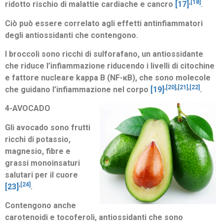
,
[18]
ridotto rischio di malattie cardiache e cancro
[17]
.
Ciò può essere correlato agli effetti antinfiammatori
degli antiossidanti che contengono.
I broccoli sono ricchi di sulforafano, un antiossidante
che riduce l’infiammazione riducendo i livelli di citochine
e fattore nucleare kappa B (NF-κB), che sono molecole
,
[20]
,
[21]
,
[22]
che guidano l’infiammazione nel corpo
[19]
.
4-AVOCADO
Gli avocado sono frutti
ricchi di potassio,
magnesio, fibre e
grassi monoinsaturi
salutari per il cuore
,
[24]
[23]
.
Contengono anche
carotenoidi e tocoferoli, antiossidanti che sono