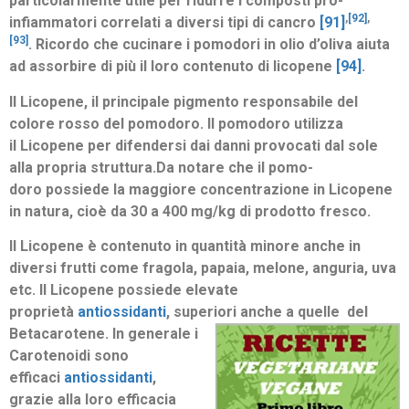
particolarmente utile per ridurre i composti pro-
,
[92]
,
infiammatori correlati a diversi tipi di cancro
[91]
[93]
. Ricordo che cucinare i pomodori in olio d’oliva aiuta
ad assorbire di più il loro contenuto di licopene
[94]
.
Il Licopene, il principale pigmento responsabile del
colore rosso del pomodoro. Il pomodoro utilizza
il Licopene per difendersi dai danni provocati dal sole
alla propria struttura.Da notare che il pomo­
doro possiede la maggiore concentrazione in Licopene
in natura, cioè da 30 a 400 mg/kg di prodotto fresco.
Il Licopene è contenuto in quantità minore anche in
diversi frutti come fragola, papaia, melone, anguria, uva
etc. Il Licopene possiede elevate
proprietà
antiossidanti
, superiori anche a quelle del
Betacarotene. In generale i
Carotenoidi sono
efficaci
antiossidanti
,
grazie alla loro efficacia