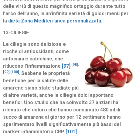
delle virtù di questo magnifico ortaggio durante tutto
l’arco dell’anno, in un’infinita varietà di golosi menù per
la
dieta Zona Mediterranea personalizzata
.
13-CILIEGIE
Le ciliegie sono deliziose e
ricche di antiossidanti, come
antociani e catechine, che
,
[98]
,
riducono l’infiammazione
[97]
[99]
,
[100]
.
Sebbene le proprietà
benefiche per la salute delle
amarene siano state studiate più
di altre varietà, anche le ciliegie dolci apportano
benefici.
Uno studio che ha coinvolto 37 anziani ha
rilevato che coloro che hanno consumato 480 ml di
succo di amarena al giorno per 12 settimane hanno
sperimentato livelli significativamente più bassi del
marker infiammatorio CRP
[101]
.