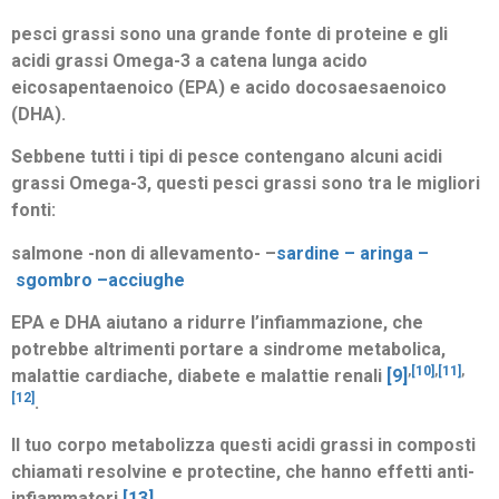
pesci grassi sono una grande fonte di proteine e gli
acidi grassi Omega-3 a catena lunga acido
eicosapentaenoico (EPA) e acido docosaesaenoico
(DHA).
Sebbene tutti i tipi di pesce contengano alcuni acidi
grassi Omega-3, questi pesci grassi sono tra le migliori
fonti:
salmone -non di allevamento- –
sardine –
aringa –
sgombro –
acciughe
EPA e DHA aiutano a ridurre l’infiammazione, che
potrebbe altrimenti portare a sindrome metabolica,
,
[10]
,
[11]
,
malattie cardiache, diabete e malattie renali
[9]
[12]
.
Il tuo corpo metabolizza questi acidi grassi in composti
chiamati resolvine e protectine, che hanno effetti anti-
infiammatori
[13]
.