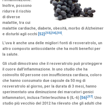
Inoltre, possono
ridurre il rischio
di diverse
malattie, tra cui
malattie cardiache, diabete, obesità, morbo di Alzheimer
,
[53]
,
[54]
,
[55]
e disturbi agli occhi
[52]
.
L’uva è anche una delle migliori fonti di resveratrolo, un
altro composto antiossidante che ha molti benefici per
la salute.
Gli studi dimostrano che il resveratrolo può proteggere
il cuore dall’infiammazione.
In uno studio che ha
coinvolto 60 persone con insufficienza cardiaca, coloro
che hanno consumato due capsule da 50 mg di
resveratrolo al giorno, per la durata di 3 mesi, hanno
sperimentato una diminuzione dei marcatori genici
,
[57]
infiammatori, inclusa l’interleuchina 6 (IL-6)
[56]
.
Uno
studio più vecchio del 2012 ha rilevato che gli adulti che